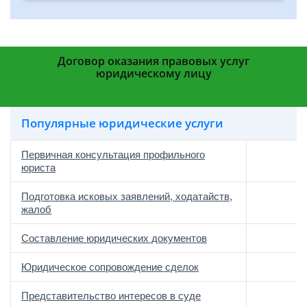
Договор оказания правовых услуг
юридическому лицу
Популярные юридические услуги
Первичная консультация профильного
юриста
Подготовка исковых заявлений, ходатайств,
жалоб
Составление юридических документов
Юридическое сопровождение сделок
о
Представительство интересов в суде