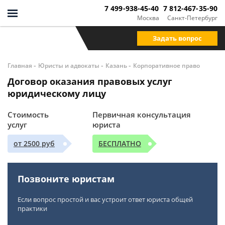
7 499-938-45-40
7 812-467-35-90
Москва
Санкт-Петербург
Задать вопрос
-
-
-
Главная
Юристы и адвокаты
Казань
Корпоративное право
Договор оказания правовых услуг
юридическому лицу
Стоимость
Первичная консультация
услуг
юриста
от 2500 руб
БЕСПЛАТНО
Позвоните юристам
Если вопрос простой и вас устроит ответ юриста общей
практики