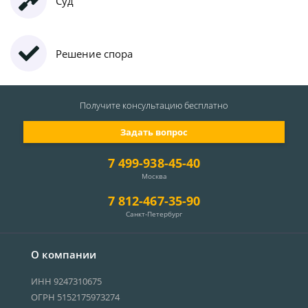
Суд
Решение спора
Получите консультацию
бесплатно
Задать вопрос
7 499-938-45-40
Москва
7 812-467-35-90
Санкт-Петербург
О компании
ИНН 9247310675
ОГРН 5152175973274