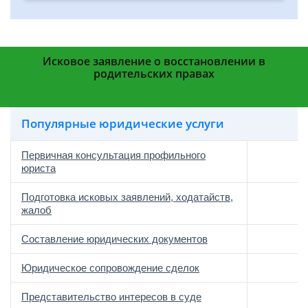
Исковое заявление о восстановлении в
родительских правах
Популярные юридические услуги
Первичная консультация профильного
юриста
Подготовка исковых заявлений, ходатайств,
жалоб
Составление юридических документов
Юридическое сопровождение сделок
о
Представительство интересов в суде