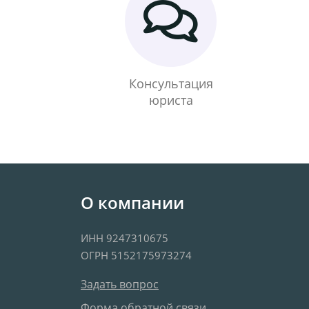
Консультация
юриста
О компании
ИНН 9247310675
ОГРН 5152175973274
Задать вопрос
Форма обратной связи