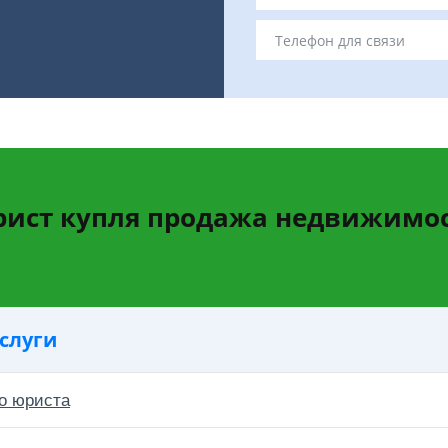
ист купля продажа недвижимо
слуги
о юриста