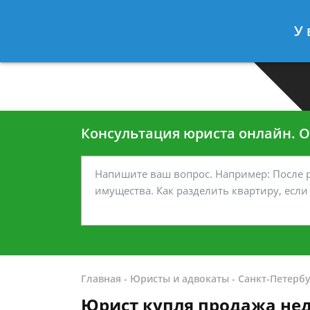
Москва
Санкт-Петербург
У 
7 499-938-45-40
7 812-467-35
Консультация юриста онлайн. От
Главная
-
Юристы и адвокаты
-
Санкт-Петербу
Юрист купля продажа не