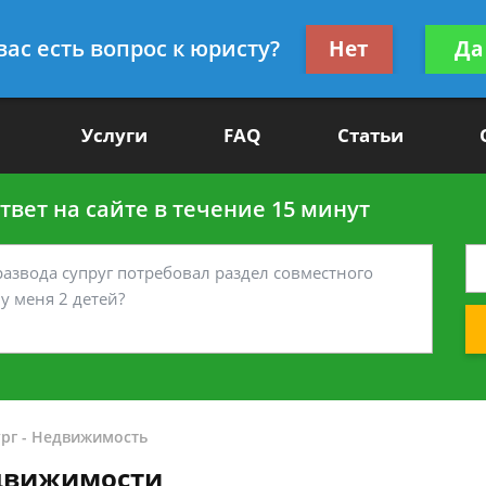
Получите консул
вас есть вопрос к юристу?
Нет
Да
-90
бес
Услуги
FAQ
Статьи
вет на сайте в течение 15 минут
рг
-
Недвижимость
движимости