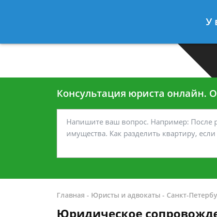
Москва
Санкт-Петербург
У 
7 499-938-45-40
7 812-467-35
Консультация юриста онлайн. От
Главная
-
Юристы и адвокаты
-
Санкт-Петербу
Юридическое сопровожде