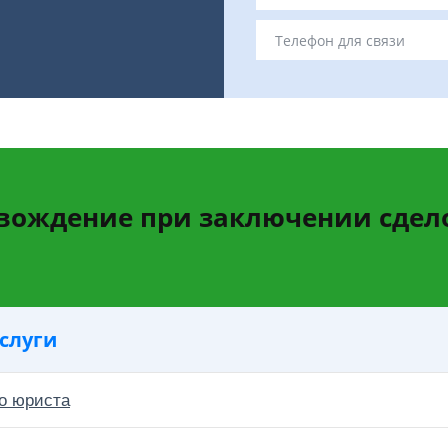
вождение при заключении сдел
слуги
о юриста