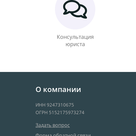
Консультация
юриста
О компании
ИНН 9247310675
ОГРН 5152175973274
Задать вопрос
Форма обратной связи