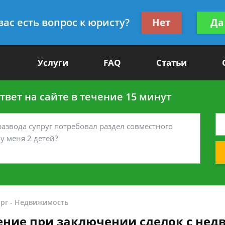
Получите консул
вас есть вопрос к юристу?
Нет
Да
-90
бес
Услуги
FAQ
Статьи
вет на сайте в течение 15 минут
рг
-
Недвижимость
ние при заключении сделок с не