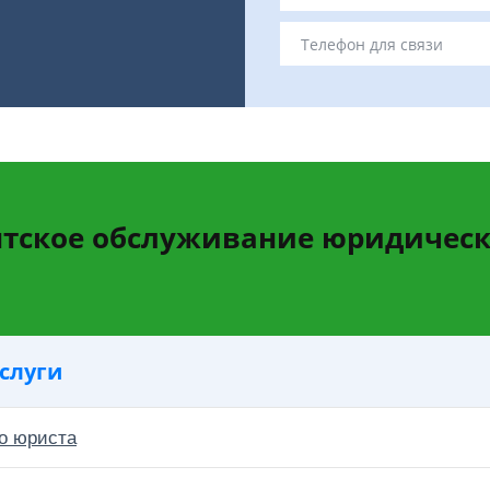
тское обслуживание юридическ
слуги
о юриста