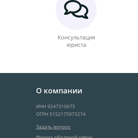
Консультация
юриста
О компании
ИНН 9247310675
ОГРН 5152175973274
Задать вопрос
Форма обратной связи