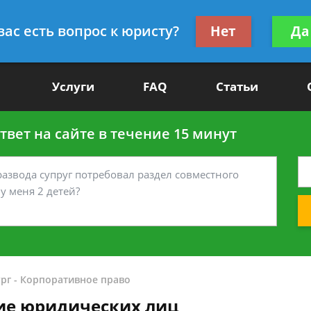
Получите консул
вас есть вопрос к юристу?
Нет
Да
-90
бес
Услуги
FAQ
Статьи
вет на сайте в течение 15 минут
рг
-
Корпоративное право
ие юридических лиц