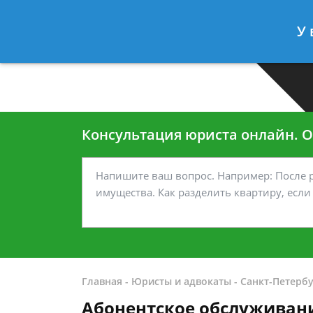
Москва
Санкт-Петербург
У 
7 499-938-45-40
7 812-467-35
Консультация юриста онлайн. От
Главная
-
Юристы и адвокаты
-
Санкт-Петербу
Абонентское обслуживан