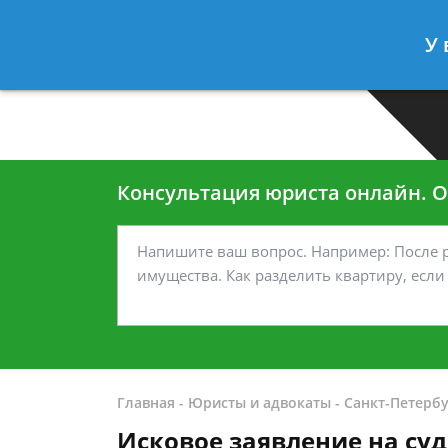
Москва
Санкт-Петербург
У 
7 499-938-45-40
7 812-467-35
Консультация юриста онлайн. От
Главная
-
Юристы и адвокаты
-
Санкт-Петербу
Исковое заявление на су