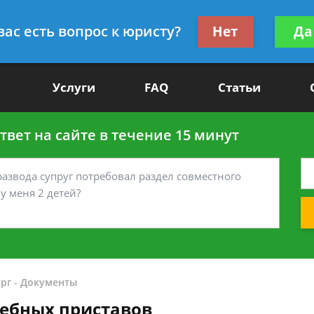
Получите консул
вас есть вопрос к юристу?
Нет
Да
-90
бес
Услуги
FAQ
Статьи
вет на сайте в течение 15 минут
рг
-
Документы
дебных приставов