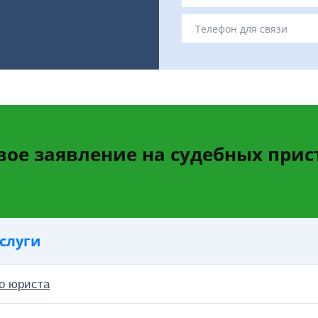
вое заявление на судебных прис
слуги
о юриста