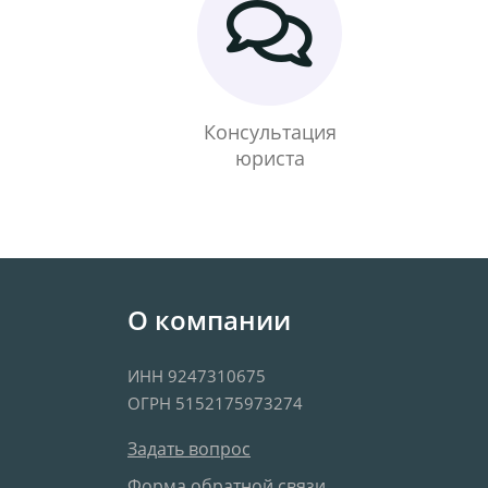
Консультация
юриста
О компании
ИНН 9247310675
ОГРН 5152175973274
Задать вопрос
Форма обратной связи