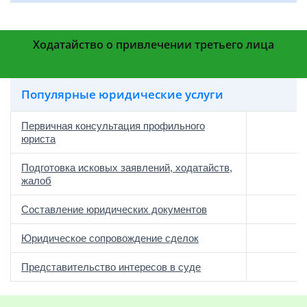
Ходатайство о привлечении третьего лица
Популярные юридические услуги
Первичная консультация профильного
юриста
Подготовка исковых заявлений, ходатайств,
жалоб
Составление юридических документов
Юридическое сопровождение сделок
о
Представительство интересов в суде