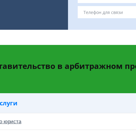
тавительство в арбитражном пр
слуги
о юриста