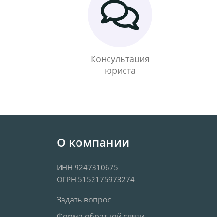
Консультация
юриста
О компании
ИНН 9247310675
ОГРН 5152175973274
Задать вопрос
Форма обратной связи