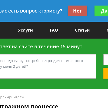
Получите консул
вас есть вопрос к юристу?
Нет
Да
-90
бес
Услуги
FAQ
Статьи
вет на сайте в течение 15 минут
рг
-
Арбитраж
итражном процессе