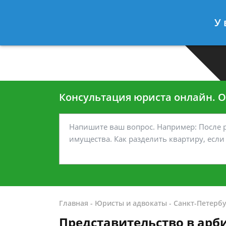
Москва
Санкт-Петербург
У 
7 499-938-45-40
7 812-467-35
Консультация юриста онлайн. От
Главная
-
Юристы и адвокаты
-
Санкт-Петербу
Представительство в арб