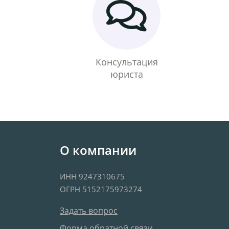
Консультация
юриста
О компании
ИНН 9247310675
ОГРН 5152175973274
Задать вопрос
Форма обратной связи