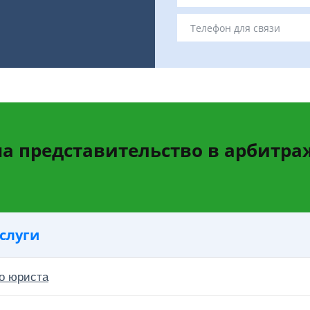
на представительство в арбитра
слуги
о юриста