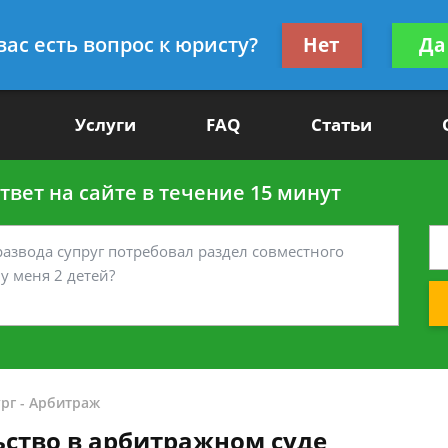
Получите консул
вас есть вопрос к юристу?
Нет
Да
-90
бес
Услуги
FAQ
Статьи
вет на сайте в течение 15 минут
рг
-
Арбитраж
ьство в арбитражном суде