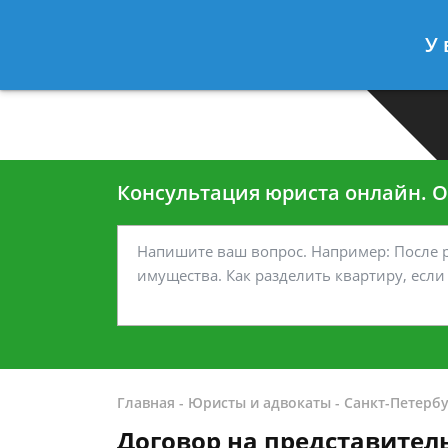
Москва
Санкт-Петербург
У 
7 499-938-45-40
7 812-467-35
Консультация юриста онлайн. От
Главная
-
Юристы и адвокаты
-
Санкт-Петербу
Договор на представител