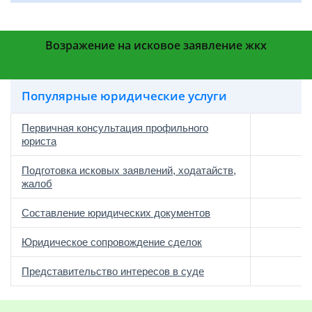
Возражение на исковое заявление жкх
Популярные юридические услуги
Первичная консультация профильного
юриста
Подготовка исковых заявлений, ходатайств,
жалоб
Составление юридических документов
Юридическое сопровождение сделок
о
Представительство интересов в суде