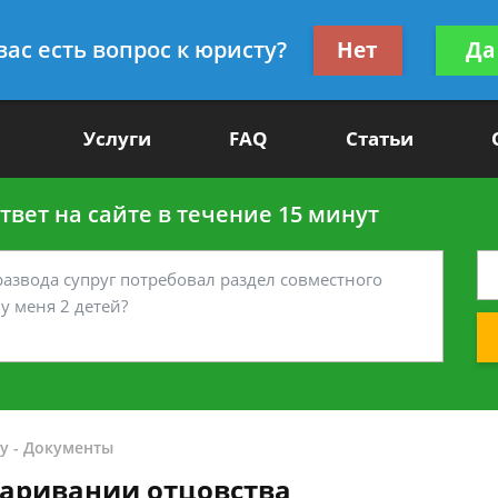
Получите консул
вас есть вопрос к юристу?
Нет
Да
-90
бес
Услуги
FAQ
Статьи
вет на сайте в течение 15 минут
у
-
Документы
паривании отцовства