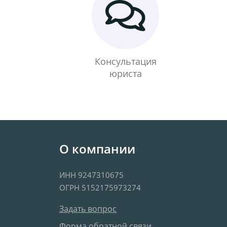
Консультация
юриста
О компании
ИНН 9247310675
ОГРН 5152175973274
Задать вопрос
Форма обратной связи