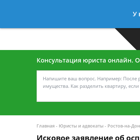
Москва
Санкт-Петербург
У 
7 499-938-45-40
7 812-467-35
Консультация юриста онлайн. От
Главная
-
Юристы и адвокаты
-
Ростов-на-Дон
Исковое заявление об ос