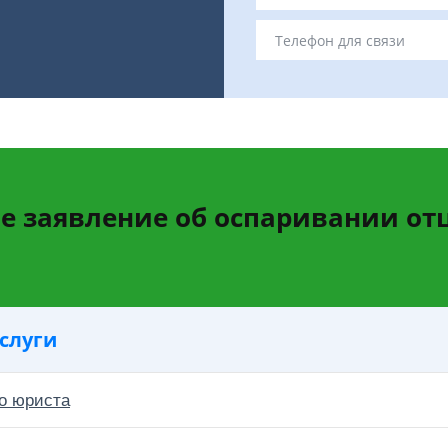
е заявление об оспаривании от
слуги
о юриста