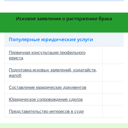
Исковое заявление о расторжении брака
Популярные юридические услуги
Первичная консультация профильного
юриста
Подготовка исковых заявлений, ходатайств,
жалоб
Составление юридических документов
Юридическое сопровождение сделок
о
Представительство интересов в суде