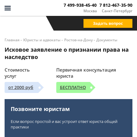
7 499-938-45-40
7 812-467-35-90
Москва
Санкт-Петербург
Задать вопрос
-
-
-
Главная
Юристы и адвокаты
Ростов-на-Дону
Документы
Исковое заявление о признании права на
наследство
Стоимость
Первичная консультация
услуг
юриста
от 2000 руб
БЕСПЛАТНО
Позвоните юристам
Если вопрос простой и вас устроит ответ юриста общей
практики