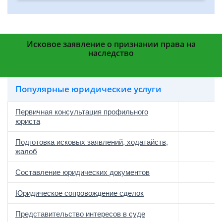
Исковое заявление о признании права на
наследство
Популярные юридические услуги
Первичная консультация профильного
юриста
Подготовка исковых заявлений, ходатайств,
жалоб
Составление юридических документов
Юридическое сопровождение сделок
о
Представительство интересов в суде