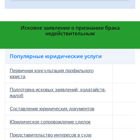
Исковое заявление о признании брака
недействительным
Популярные юридические услуги
Первичная консультация профильного
юриста
Подготовка исковых заявлений, ходатайств,
жалоб
Составление юридических документов
Юридическое сопровождение сделок
о
Представительство интересов в суде