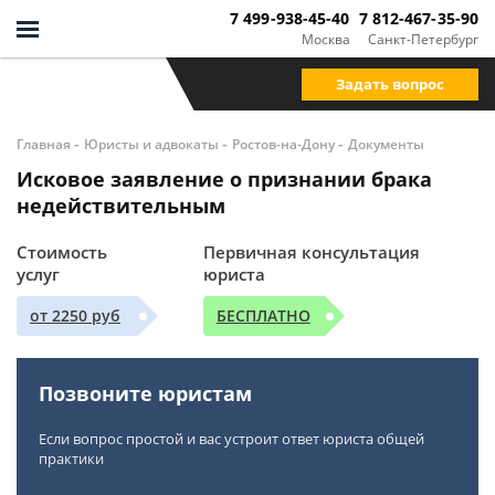
7 499-938-45-40
7 812-467-35-90
Москва
Санкт-Петербург
Задать вопрос
-
-
-
Главная
Юристы и адвокаты
Ростов-на-Дону
Документы
Исковое заявление о признании брака
недействительным
Стоимость
Первичная консультация
услуг
юриста
от 2250 руб
БЕСПЛАТНО
Позвоните юристам
Если вопрос простой и вас устроит ответ юриста общей
практики