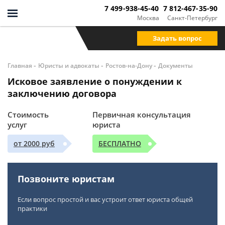
7 499-938-45-40
7 812-467-35-90
Москва
Санкт-Петербург
Задать вопрос
-
-
-
Главная
Юристы и адвокаты
Ростов-на-Дону
Документы
Исковое заявление о понуждении к
заключению договора
Стоимость
Первичная консультация
услуг
юриста
от 2000 руб
БЕСПЛАТНО
Позвоните юристам
Если вопрос простой и вас устроит ответ юриста общей
практики