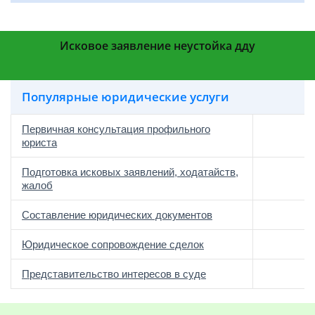
Исковое заявление неустойка дду
Популярные юридические услуги
Первичная консультация профильного
юриста
Подготовка исковых заявлений, ходатайств,
жалоб
Составление юридических документов
Юридическое сопровождение сделок
о
Представительство интересов в суде