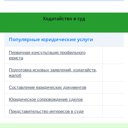
Ходатайство в суд
Популярные юридические услуги
Первичная консультация профильного
юриста
Подготовка исковых заявлений, ходатайств,
жалоб
Составление юридических документов
Юридическое сопровождение сделок
о
Представительство интересов в суде