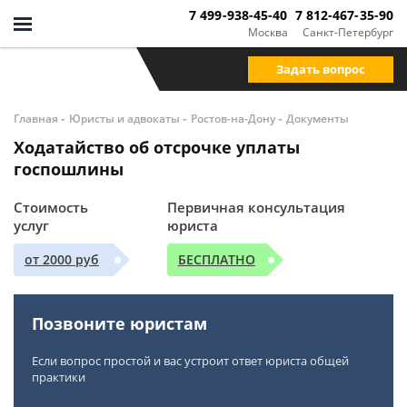
7 499-938-45-40
7 812-467-35-90
Москва
Санкт-Петербург
Задать вопрос
-
-
-
Главная
Юристы и адвокаты
Ростов-на-Дону
Документы
Ходатайство об отсрочке уплаты
госпошлины
Стоимость
Первичная консультация
услуг
юриста
от 2000 руб
БЕСПЛАТНО
Позвоните юристам
Если вопрос простой и вас устроит ответ юриста общей
практики