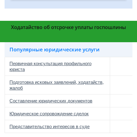
Ходатайство об отсрочке уплаты госпошлины
Популярные юридические услуги
Первичная консультация профильного
юриста
Подготовка исковых заявлений, ходатайств,
жалоб
Составление юридических документов
Юридическое сопровождение сделок
о
Представительство интересов в суде