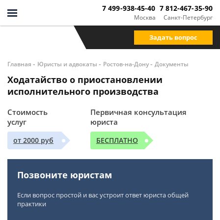
7 499-938-45-40
7 812-467-35-90
Москва
Санкт-Петербург
Задать вопрос
-
-
-
Главная
Юристы и адвокаты
Ростов-на-Дону
Документы
Ходатайство о приостановлении
исполнительного производства
Стоимость
Первичная консультация
услуг
юриста
от 2000 руб
БЕСПЛАТНО
Позвоните юристам
Если вопрос простой и вас устроит ответ юриста общей
практики