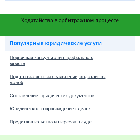
Ходатайства в арбитражном процессе
Популярные юридические услуги
Первичная консультация профильного
юриста
Подготовка исковых заявлений, ходатайств,
жалоб
Составление юридических документов
Юридическое сопровождение сделок
о
Представительство интересов в суде