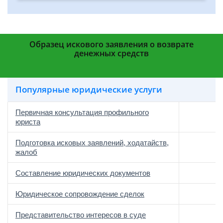
Образец искового заявления о возврате
денежных средств
Популярные юридические услуги
Первичная консультация профильного
юриста
Подготовка исковых заявлений, ходатайств,
жалоб
Составление юридических документов
Юридическое сопровождение сделок
о
Представительство интересов в суде