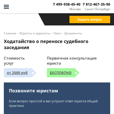
7 499-938-45-40
7 812-467-35-90
Москва
Санкт-Петербург
Задать вопрос
-
-
-
Главная
Юристы и адвокаты
Омск
Документы
Ходатайство о переносе судебного
заседания
Стоимость
Первичная консультация
услуг
юриста
от 2000 руб
БЕСПЛАТНО
Позвоните юристам
Если вопрос простой и вас устроит ответ юриста общей
практики