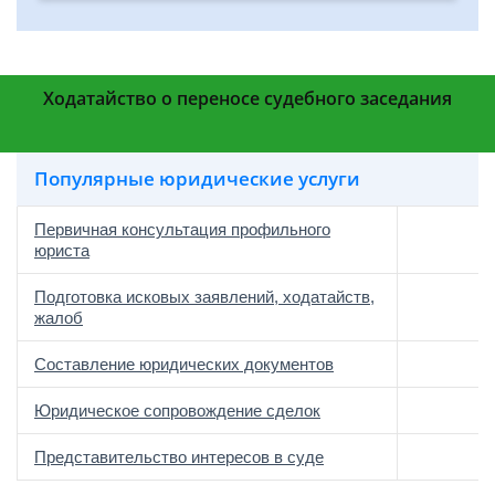
Ходатайство о переносе судебного заседания
Популярные юридические услуги
Первичная консультация профильного
юриста
Подготовка исковых заявлений, ходатайств,
жалоб
Составление юридических документов
Юридическое сопровождение сделок
о
Представительство интересов в суде