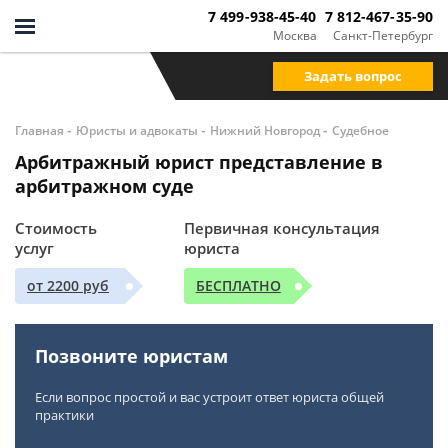
7 499-938-45-40
7 812-467-35-90
Москва
Санкт-Петербург
Задать вопрос
-
-
-
Главная
Юристы и адвокаты
Нижний Новгород
Судебное
Арбитражный юрист представление в
арбитражном суде
Стоимость
Первичная консультация
услуг
юриста
от 2200 руб
БЕСПЛАТНО
Позвоните юристам
Если вопрос простой и вас устроит ответ юриста общей
практики