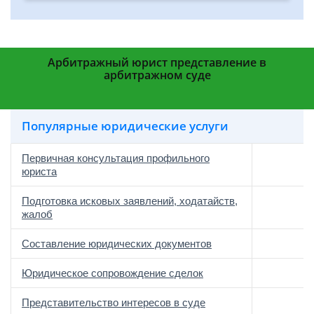
Арбитражный юрист представление в
арбитражном суде
Популярные юридические услуги
Первичная консультация профильного
юриста
Подготовка исковых заявлений, ходатайств,
жалоб
Составление юридических документов
Юридическое сопровождение сделок
о
Представительство интересов в суде