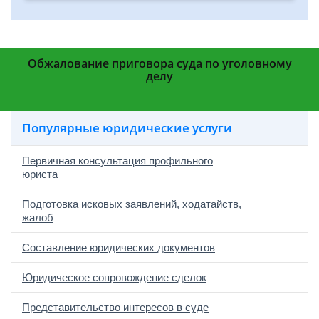
Обжалование приговора суда по уголовному
делу
Популярные юридические услуги
Первичная консультация профильного
юриста
Подготовка исковых заявлений, ходатайств,
жалоб
Составление юридических документов
Юридическое сопровождение сделок
о
Представительство интересов в суде