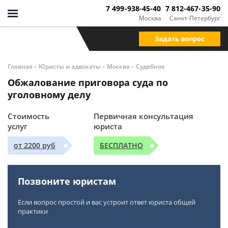
7 499-938-45-40
7 812-467-35-90
Москва
Санкт-Петербург
Задать вопрос
-
-
-
Главная
Юристы и адвокаты
Москва
Судебное
Обжалование приговора суда по
уголовному делу
Стоимость
Первичная консультация
услуг
юриста
от 2200 руб
БЕСПЛАТНО
Позвоните юристам
Если вопрос простой и вас устроит ответ юриста общей
практики