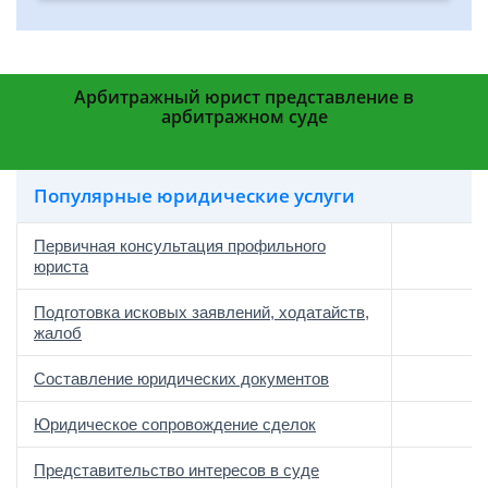
Арбитражный юрист представление в
арбитражном суде
Популярные юридические услуги
Первичная консультация профильного
юриста
Подготовка исковых заявлений, ходатайств,
жалоб
Составление юридических документов
Юридическое сопровождение сделок
о
Представительство интересов в суде