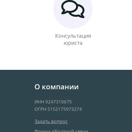
Консультация
юриста
О компании
ИНН 9247310675
ОГРН 5152175973274
Задать вопрос
Форма обратной связи