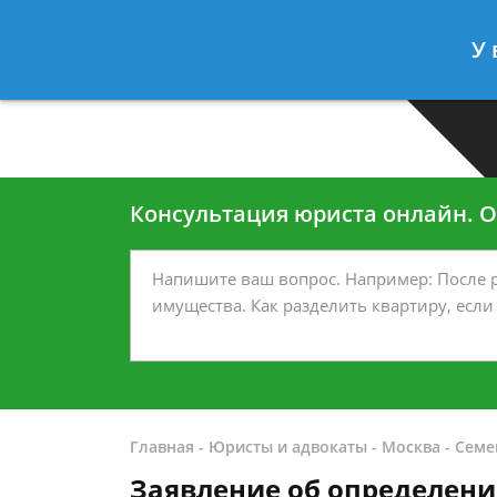
Москва
Санкт-Петербург
У 
7 499-938-45-40
7 812-467-35
Консультация юриста онлайн. От
Главная
-
Юристы и адвокаты
-
Москва
-
Семе
Заявление об определени