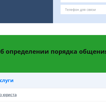
б определении порядка общени
слуги
о юриста