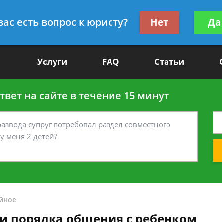
Получите консул
вас есть вопрос к юристу?
Нет
Да
-90
бес
Услуги
FAQ
Статьи
вет на сайте в течение 15 минут
йное
и порядка общения с ребенком