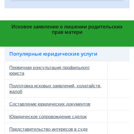
Исковое заявление о лишении родительских
прав матери
Популярные юридические услуги
Первичная консультация профильного
юриста
Подготовка исковых заявлений, ходатайств,
жалоб
Составление юридических документов
Юридическое сопровождение сделок
о
Представительство интересов в суде