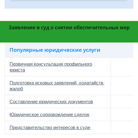
Заявление в суд о снятии обеспечительных мер
Популярные юридические услуги
Первичная консультация профильного
юриста
Подготовка исковых заявлений, ходатайств,
жалоб
Составление юридических документов
Юридическое сопровождение сделок
о
Представительство интересов в суде