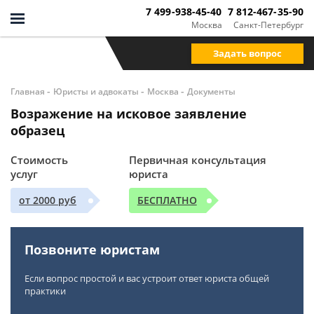
7 499-938-45-40
7 812-467-35-90
Москва
Санкт-Петербург
Задать вопрос
-
-
-
Главная
Юристы и адвокаты
Москва
Документы
Возражение на исковое заявление
образец
Стоимость
Первичная консультация
услуг
юриста
от 2000 руб
БЕСПЛАТНО
Позвоните юристам
Если вопрос простой и вас устроит ответ юриста общей
практики