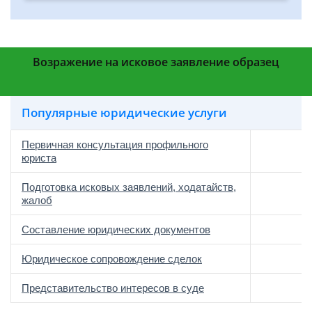
Возражение на исковое заявление образец
Популярные юридические услуги
Первичная консультация профильного
юриста
Подготовка исковых заявлений, ходатайств,
жалоб
Составление юридических документов
Юридическое сопровождение сделок
о
Представительство интересов в суде