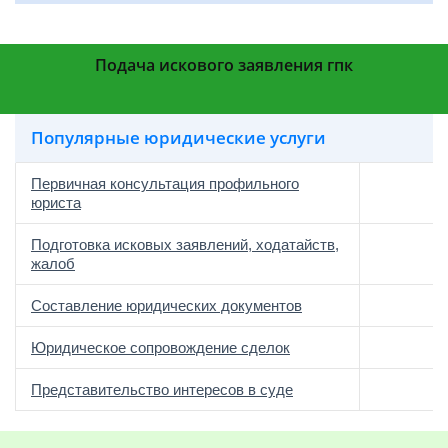
Подача искового заявления гпк
Популярные юридические услуги
Первичная консультация профильного
юриста
Подготовка исковых заявлений, ходатайств,
жалоб
Составление юридических документов
Юридическое сопровождение сделок
о
Представительство интересов в суде