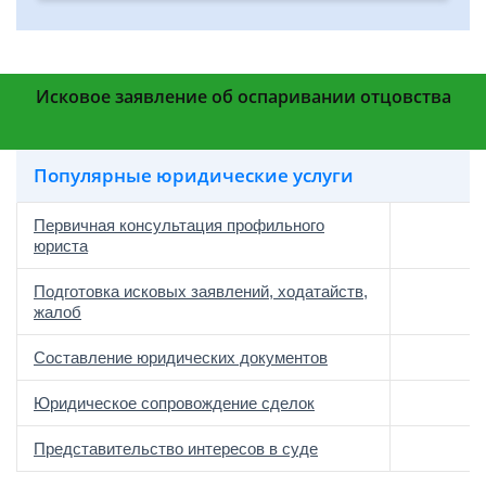
Исковое заявление об оспаривании отцовства
Популярные юридические услуги
Первичная консультация профильного
юриста
Подготовка исковых заявлений, ходатайств,
жалоб
Составление юридических документов
Юридическое сопровождение сделок
о
Представительство интересов в суде