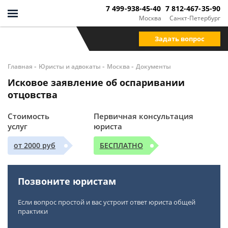
7 499-938-45-40
7 812-467-35-90
Москва
Санкт-Петербург
Задать вопрос
-
-
-
Главная
Юристы и адвокаты
Москва
Документы
Исковое заявление об оспаривании
отцовства
Стоимость
Первичная консультация
услуг
юриста
от 2000 руб
БЕСПЛАТНО
Позвоните юристам
Если вопрос простой и вас устроит ответ юриста общей
практики