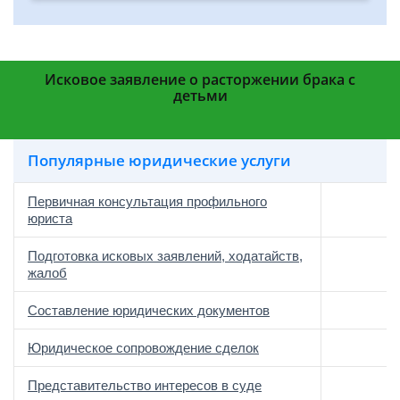
Исковое заявление о расторжении брака с
детьми
Популярные юридические услуги
Первичная консультация профильного
юриста
Подготовка исковых заявлений, ходатайств,
жалоб
Составление юридических документов
Юридическое сопровождение сделок
о
Представительство интересов в суде