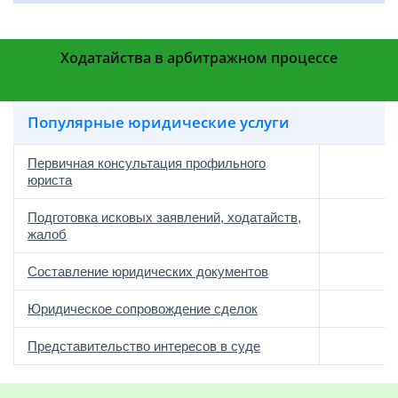
Ходатайства в арбитражном процессе
Популярные юридические услуги
Первичная консультация профильного
юриста
Подготовка исковых заявлений, ходатайств,
жалоб
Составление юридических документов
Юридическое сопровождение сделок
о
Представительство интересов в суде