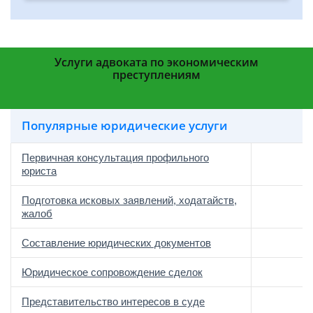
Услуги адвоката по экономическим
преступлениям
Популярные юридические услуги
Первичная консультация профильного
юриста
Подготовка исковых заявлений, ходатайств,
жалоб
Составление юридических документов
Юридическое сопровождение сделок
о
Представительство интересов в суде