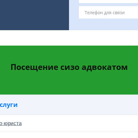
Посещение сизо адвокатом
слуги
о юриста