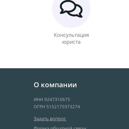
Консультация
юриста
О компании
ИНН 9247310675
ОГРН 5152175973274
Задать вопрос
Форма обратной связи