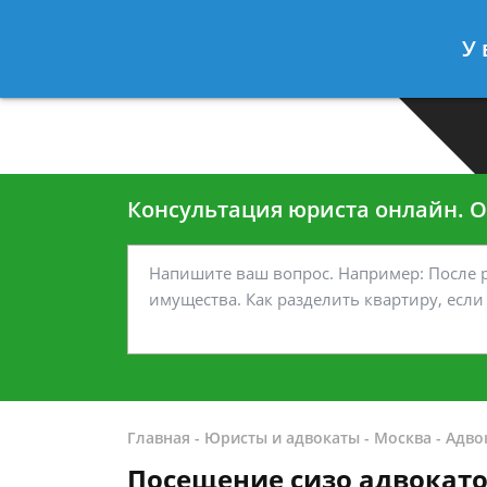
Москва
Санкт-Петербург
У 
7 499-938-45-40
7 812-467-35
Консультация юриста онлайн. От
Главная
-
Юристы и адвокаты
-
Москва
-
Адво
Посещение сизо адвокат