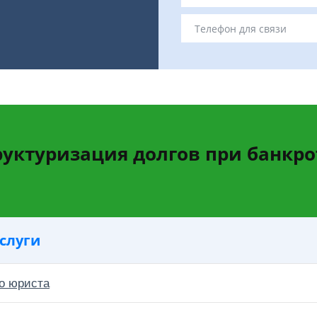
руктуризация долгов при банкро
слуги
о юриста