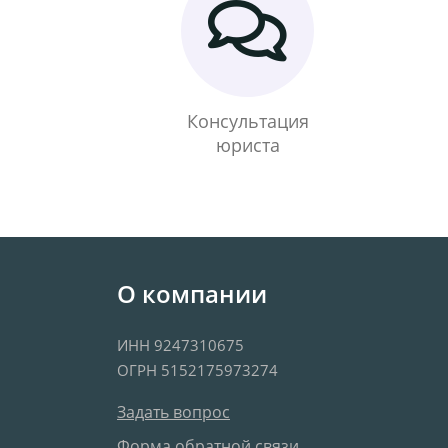
Консультация
юриста
О компании
ИНН 9247310675
ОГРН 5152175973274
Задать вопрос
Форма обратной связи