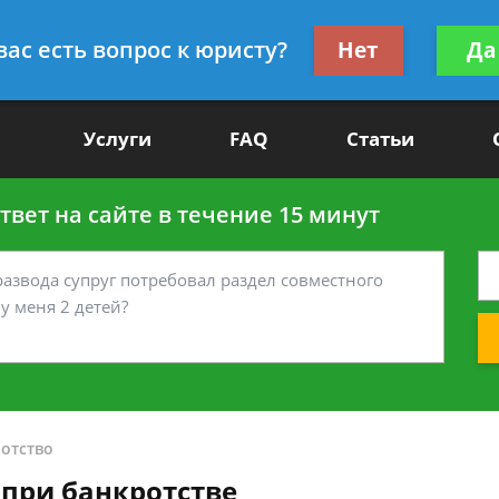
Получите консул
вас есть вопрос к юристу?
Нет
Да
-90
бес
Услуги
FAQ
Статьи
вет на сайте в течение 15 минут
отство
 при банкротстве