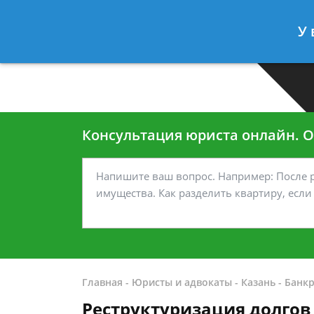
Москва
Санкт-Петербург
У 
7 499-938-45-40
7 812-467-35
Консультация юриста онлайн. От
Главная
-
Юристы и адвокаты
-
Казань
-
Банкр
Реструктуризация долгов