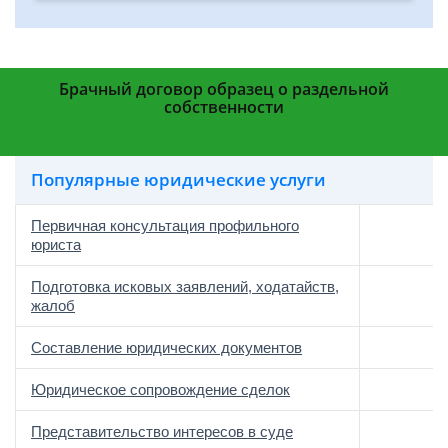
Брачный договор образец о раздельной
собственности
Популярные юридические услуги
Первичная консультация профильного
юриста
Подготовка исковых заявлений, ходатайств,
жалоб
Составление юридических документов
Юридическое сопровождение сделок
о
Представительство интересов в суде