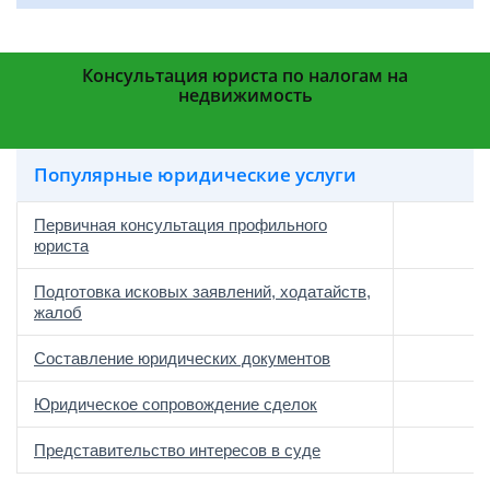
Консультация юриста по налогам на
недвижимость
Популярные юридические услуги
Первичная консультация профильного
юриста
Подготовка исковых заявлений, ходатайств,
жалоб
Составление юридических документов
Юридическое сопровождение сделок
о
Представительство интересов в суде