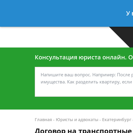
Москва
Санкт-Петербург
У 
7 499-938-45-40
7 812-467-35
Консультация юриста онлайн. От
Главная
-
Юристы и адвокаты
-
Екатеринбург
Договор на транспортны