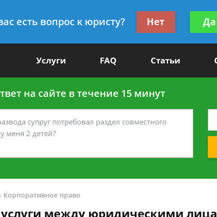
Получите консул
вас есть вопрос к юристу?
Нет
Да
-90
бес
Услуги
FAQ
Статьи
вет на сайте в течение 15 минут
-
Корпоративное право
е услуги между юридическими лиц