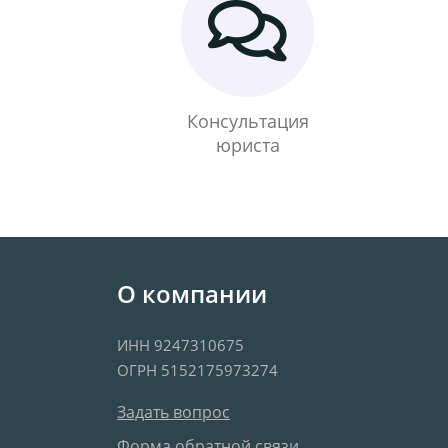
Консультация
юриста
О компании
ИНН 9247310675
ОГРН 5152175973274
Задать вопрос
Форма обратной связи