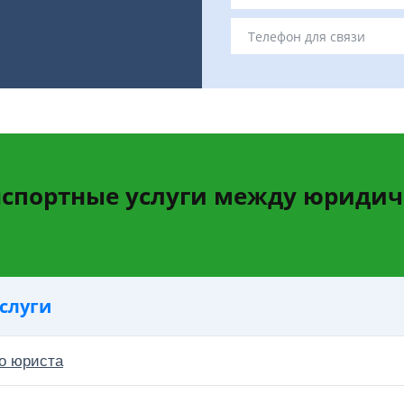
анспортные услуги между юриди
слуги
о юриста