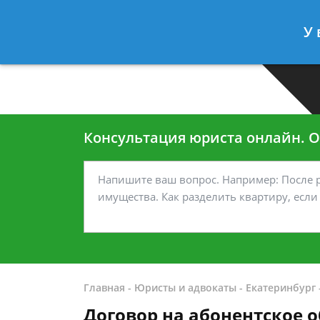
Москва
Санкт-Петербург
У 
7 499-938-45-40
7 812-467-35
Консультация юриста онлайн. От
Главная
-
Юристы и адвокаты
-
Екатеринбург
Договор на абонентское 