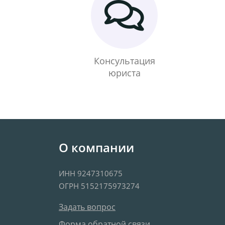
Консультация
юриста
О компании
ИНН 9247310675
ОГРН 5152175973274
Задать вопрос
Форма обратной связи