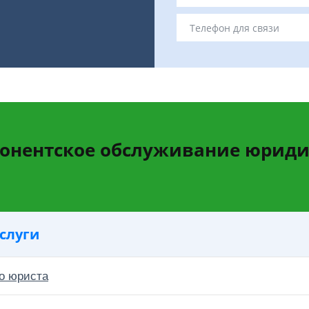
бонентское обслуживание юриди
слуги
о юриста