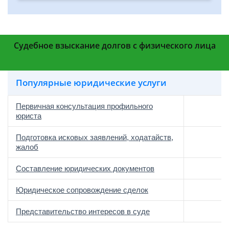
Судебное взыскание долгов с физического лица
Популярные юридические услуги
Первичная консультация профильного
юриста
Подготовка исковых заявлений, ходатайств,
жалоб
Составление юридических документов
Юридическое сопровождение сделок
о
Представительство интересов в суде