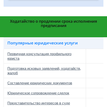
Ходатайство о продлении срока исполнения
предписания
Популярные юридические услуги
Первичная консультация профильного
юриста
Подготовка исковых заявлений, ходатайств,
жалоб
Составление юридических документов
Юридическое сопровождение сделок
о
Представительство интересов в суде