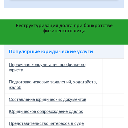
Реструктуризация долга при банкротстве
физического лица
Популярные юридические услуги
Первичная консультация профильного
юриста
Подготовка исковых заявлений, ходатайств,
жалоб
Составление юридических документов
Юридическое сопровождение сделок
о
Представительство интересов в суде