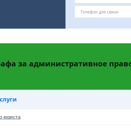
афа за административное пра
слуги
о юриста