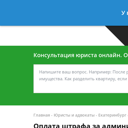
Москва
Санкт-Петербург
У 
7 499-938-45-40
7 812-467-35
Консультация юриста онлайн. От
Главная
-
Юристы и адвокаты
-
Екатеринбург
Оплата штрафа за админ