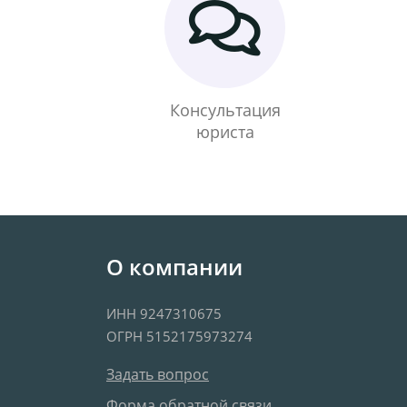
Консультация
юриста
О компании
ИНН 9247310675
ОГРН 5152175973274
Задать вопрос
Форма обратной связи