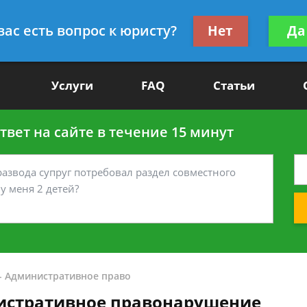
Получите консул
вас есть вопрос к юристу?
Нет
Да
-90
бес
Услуги
FAQ
Статьи
вет на сайте в течение 15 минут
-
Административное право
истративное правонарушение