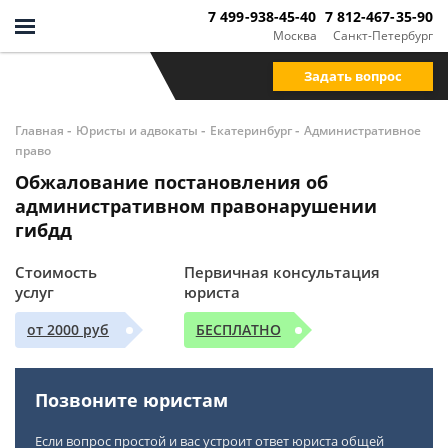
7 499-938-45-40
7 812-467-35-90
Москва
Санкт-Петербург
Задать вопрос
-
-
-
Главная
Юристы и адвокаты
Екатеринбург
Административное
право
Обжалование постановления об
административном правонарушении
гибдд
Стоимость
Первичная консультация
услуг
юриста
от 2000 руб
БЕСПЛАТНО
Позвоните юристам
Если вопрос простой и вас устроит ответ юриста общей