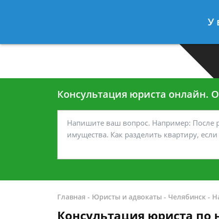
Москва
Санкт-Петербург
У 
7 499-938-45-40
7 812-467-35
Консультация юриста онлайн. От
Главная
-
Юристы и адвокаты
-
Челябинск
-
Н
Консультация юриста по 