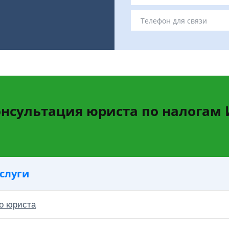
нсультация юриста по налогам
слуги
о юриста