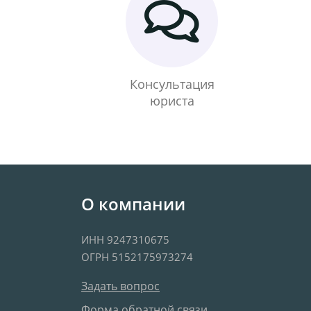
Консультация
юриста
О компании
ИНН 9247310675
ОГРН 5152175973274
Задать вопрос
Форма обратной связи