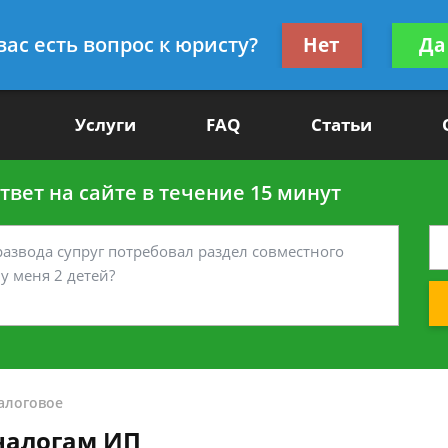
Получите консул
вас есть вопрос к юристу?
Нет
Да
-90
бес
Услуги
FAQ
Статьи
вет на сайте в течение 15 минут
алоговое
налогам ИП