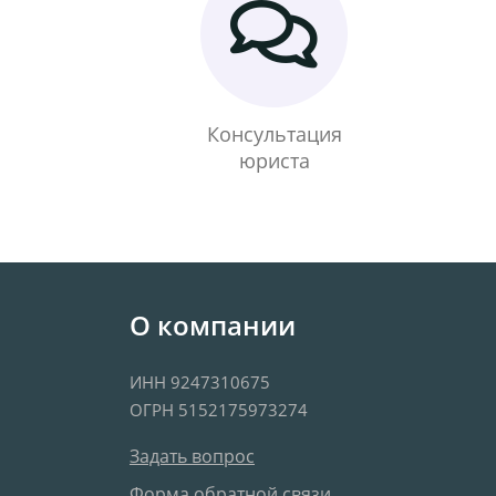
Консультация
юриста
О компании
ИНН 9247310675
ОГРН 5152175973274
Задать вопрос
Форма обратной связи