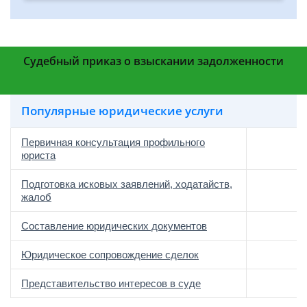
Судебный приказ о взыскании задолженности
Популярные юридические услуги
Первичная консультация профильного
юриста
Подготовка исковых заявлений, ходатайств,
жалоб
Составление юридических документов
Юридическое сопровождение сделок
о
Представительство интересов в суде