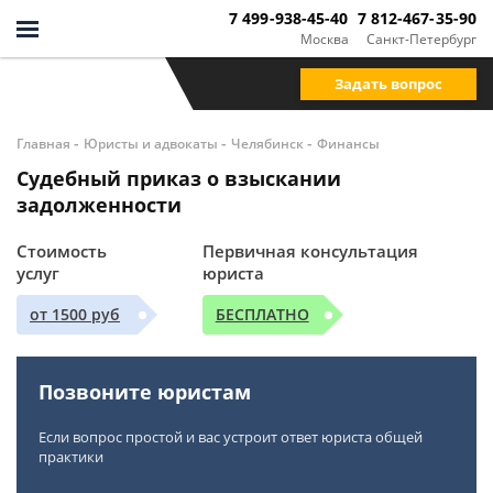
7 499-938-45-40
7 812-467-35-90
Москва
Санкт-Петербург
Задать вопрос
-
-
-
Главная
Юристы и адвокаты
Челябинск
Финансы
Судебный приказ о взыскании
задолженности
Стоимость
Первичная консультация
услуг
юриста
от 1500 руб
БЕСПЛАТНО
Позвоните юристам
Если вопрос простой и вас устроит ответ юриста общей
практики