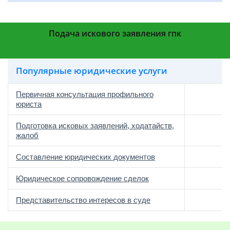
Подача искового заявления гпк
Популярные юридические услуги
Первичная консультация профильного
юриста
Подготовка исковых заявлений, ходатайств,
жалоб
Составление юридических документов
Юридическое сопровождение сделок
о
Представительство интересов в суде